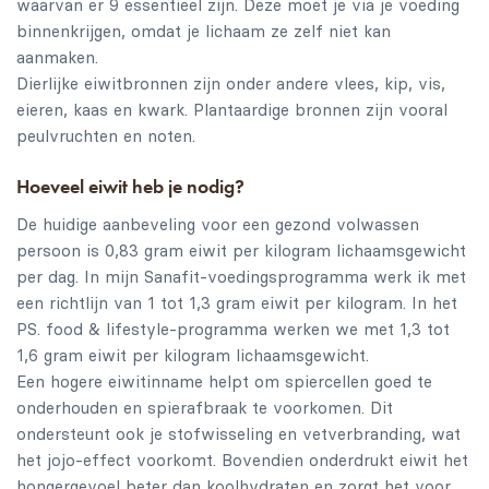
waarvan er 9 essentieel zijn. Deze moet je via je voeding
binnenkrijgen, omdat je lichaam ze zelf niet kan
aanmaken.
Dierlijke eiwitbronnen zijn onder andere vlees, kip, vis,
eieren, kaas en kwark. Plantaardige bronnen zijn vooral
peulvruchten en noten.
Hoeveel eiwit heb je nodig?
De huidige aanbeveling voor een gezond volwassen
persoon is 0,83 gram eiwit per kilogram lichaamsgewicht
per dag. In mijn Sanafit-voedingsprogramma werk ik met
een richtlijn van 1 tot 1,3 gram eiwit per kilogram. In het
PS. food & lifestyle-programma werken we met 1,3 tot
1,6 gram eiwit per kilogram lichaamsgewicht.
Een hogere eiwitinname helpt om spiercellen goed te
onderhouden en spierafbraak te voorkomen. Dit
ondersteunt ook je stofwisseling en vetverbranding, wat
het jojo-effect voorkomt. Bovendien onderdrukt eiwit het
hongergevoel beter dan koolhydraten en zorgt het voor